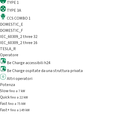
TYPE 1
TYPE 3A
CCS COMBO 1
DOMESTIC_E
DOMESTIC_F
IEC_60309_2 three 32
IEC_60309_2 three 16
TESLA_R
Operatore
Be Charge accessibili h24
Be Charge ospitate da una struttura privata
Altri operatori
Potenza
Slow
fino a 7 kW
Quick
fino a 22 kW
Fast
fino a 75 kW
Fast+
fino a 149 kW