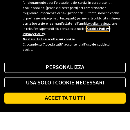
funzionamento e per l’erogazione dei servizi in esso presenti,
cookie analitici (propri e di terze parti) per comprendere e
Casal di Principe
migliorare l’esperienza di navigazione dell’utente, nonché cookie
di profilazione (propri e di terze parti) per inviarti pubblicità in linea
con le tue preferenze manifestate nell’ambito della navigazione
in rete. Per saperne di più consulta la nostra
Cookie Policy
e
Privacy Policy
.
Sei un’azienda o una PA?
Gestisci le tue scelte sui cookie
.
Cliccando su "Accetta tutti" acconsenti all’uso dei suddetti
cookie.
Trova la soluzione più giusta per te.
PERSONALIZZA
Richiedi una colonnina
USA SOLO I COOKIE NECESSARI
ACCETTA TUTTI
Fai il pieno di energia ovunque tu sia.
Footer
SCARICA L'APP
Eni Plenitude S.p.A. Società Benefit
C.F. e Registro Imprese di Roma n° 00484960588 Partita IVA
n° 00905811006