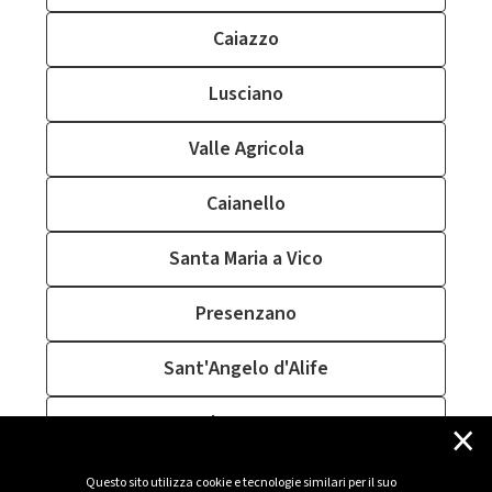
Caiazzo
Lusciano
Valle Agricola
Caianello
Santa Maria a Vico
Presenzano
Sant'Angelo d'Alife
×
Castel Campagnano
Cervino
Questo sito utilizza cookie e tecnologie similari per il suo