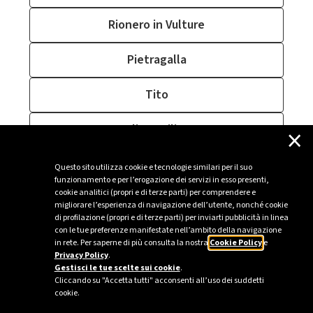
Rionero in Vulture
Pietragalla
Tito
×
Vaglio Basilicata
San Severino Lucano
Questo sito utilizza cookie e tecnologie similari per il suo
funzionamento e per l’erogazione dei servizi in esso presenti,
cookie analitici (propri e di terze parti) per comprendere e
Viggiano
migliorare l’esperienza di navigazione dell’utente, nonché cookie
di profilazione (propri e di terze parti) per inviarti pubblicità in linea
con le tue preferenze manifestate nell’ambito della navigazione
in rete. Per saperne di più consulta la nostra
Cookie Policy
e
Privacy Policy
.
Sei un’azienda o una PA?
Gestisci le tue scelte sui cookie
.
Cliccando su "Accetta tutti" acconsenti all’uso dei suddetti
cookie.
Trova la soluzione più giusta per te.