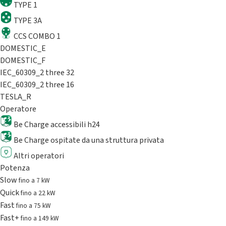
TYPE 1
TYPE 3A
CCS COMBO 1
DOMESTIC_E
DOMESTIC_F
IEC_60309_2 three 32
IEC_60309_2 three 16
TESLA_R
Operatore
Be Charge accessibili h24
Be Charge ospitate da una struttura privata
Altri operatori
Potenza
Slow
fino a 7 kW
Quick
fino a 22 kW
Fast
fino a 75 kW
Fast+
fino a 149 kW