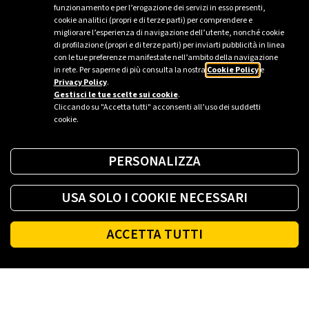
funzionamento e per l’erogazione dei servizi in esso presenti,
cookie analitici (propri e di terze parti) per comprendere e
Credera Rubbiano
migliorare l’esperienza di navigazione dell’utente, nonché cookie
di profilazione (propri e di terze parti) per inviarti pubblicità in linea
con le tue preferenze manifestate nell’ambito della navigazione
in rete. Per saperne di più consulta la nostra
Cookie Policy
e
Privacy Policy
.
Sei un’azienda o una PA?
Gestisci le tue scelte sui cookie
.
Cliccando su "Accetta tutti" acconsenti all’uso dei suddetti
cookie.
Trova la soluzione più giusta per te.
PERSONALIZZA
Richiedi una colonnina
USA SOLO I COOKIE NECESSARI
ACCETTA TUTTI
Fai il pieno di energia ovunque tu sia.
Footer
SCARICA L'APP
Eni Plenitude S.p.A. Società Benefit
C.F. e Registro Imprese di Roma n° 00484960588 Partita IVA
n° 00905811006