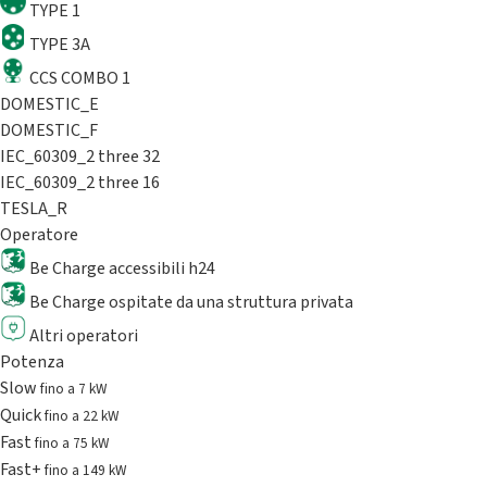
TYPE 1
TYPE 3A
CCS COMBO 1
DOMESTIC_E
DOMESTIC_F
IEC_60309_2 three 32
IEC_60309_2 three 16
TESLA_R
Operatore
Be Charge accessibili h24
Be Charge ospitate da una struttura privata
Altri operatori
Potenza
Slow
fino a 7 kW
Quick
fino a 22 kW
Fast
fino a 75 kW
Fast+
fino a 149 kW