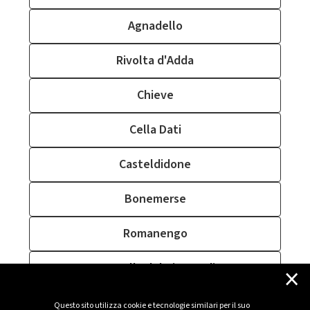
Agnadello
Rivolta d'Adda
Chieve
Cella Dati
Casteldidone
Bonemerse
Romanengo
×
Cappella de' Picenardi
Martignana di Po
Questo sito utilizza cookie e tecnologie similari per il suo