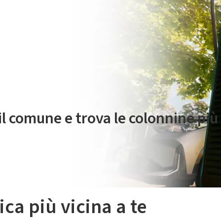
 servizio di mobilità elettrica è gestito da Plenitude On The Road S.r
 il comune e trova le colonnine più 
ica più vicina a te