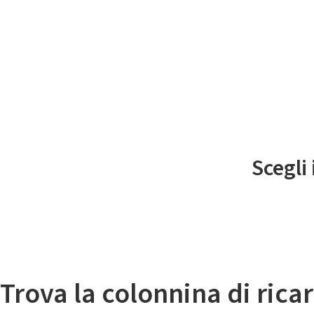
Il
Scegli
Mappa colonnine di ricarica auto elettriche
Trova la colonnina di ricar