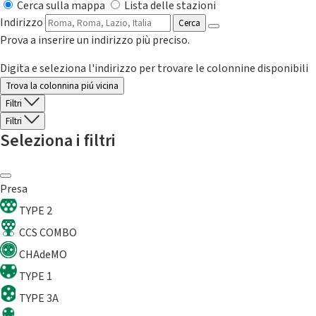
Cerca sulla mappa
Lista delle stazioni
Indirizzo
Cerca
Prova a inserire un indirizzo più preciso.
Digita e seleziona l'indirizzo per trovare le colonnine disponibili
Trova la colonnina piú vicina
Filtri
Filtri
Seleziona i filtri
Presa
TYPE 2
CCS COMBO
CHAdeMO
TYPE 1
TYPE 3A