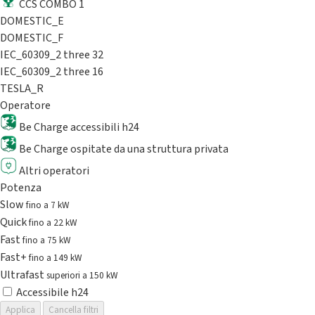
CCS COMBO 1
DOMESTIC_E
DOMESTIC_F
IEC_60309_2 three 32
IEC_60309_2 three 16
TESLA_R
Operatore
Be Charge accessibili h24
Be Charge ospitate da una struttura privata
Altri operatori
Potenza
Slow
fino a 7 kW
Quick
fino a 22 kW
Fast
fino a 75 kW
Fast+
fino a 149 kW
Ultrafast
superiori a 150 kW
Accessibile h24
Applica
Cancella filtri