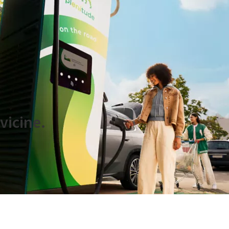
.l.
vicine.