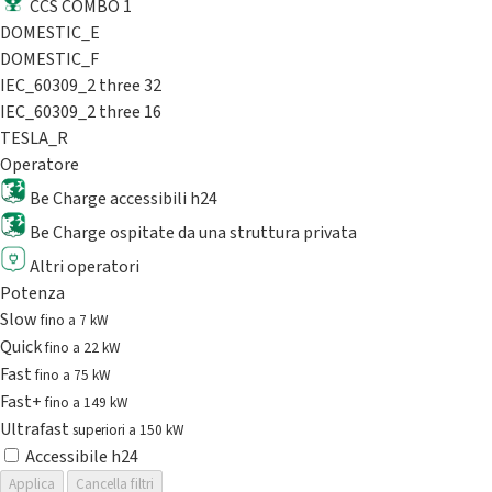
CCS COMBO 1
DOMESTIC_E
DOMESTIC_F
IEC_60309_2 three 32
IEC_60309_2 three 16
TESLA_R
Operatore
Be Charge accessibili h24
Be Charge ospitate da una struttura privata
Altri operatori
Potenza
Slow
fino a 7 kW
Quick
fino a 22 kW
Fast
fino a 75 kW
Fast+
fino a 149 kW
Ultrafast
superiori a 150 kW
Accessibile h24
Applica
Cancella filtri