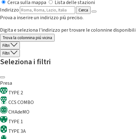
Cerca sulla mappa
Lista delle stazioni
Indirizzo
Cerca
Prova a inserire un indirizzo più preciso.
Digita e seleziona l'indirizzo per trovare le colonnine disponibili
Trova la colonnina piú vicina
Filtri
Filtri
Seleziona i filtri
Presa
TYPE 2
CCS COMBO
CHAdeMO
TYPE 1
TYPE 3A