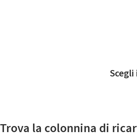
Il
Scegli
Mappa colonnine di ricarica auto elettriche
Trova la colonnina di ricar