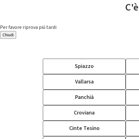
C'è
Per favore riprova piú tardi
Chiudi
Spiazzo
Vallarsa
Panchià
Croviana
Cinte Tesino