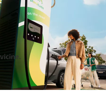
.l.
vicine.