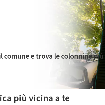
 servizio di mobilità elettrica è gestito da Plenitude On The Road S.r
 il comune e trova le colonnine più 
ica più vicina a te