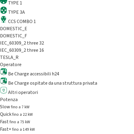
TYPE 1
TYPE 3A
CCS COMBO 1
DOMESTIC_E
DOMESTIC_F
IEC_60309_2 three 32
IEC_60309_2 three 16
TESLA_R
Operatore
Be Charge accessibili h24
Be Charge ospitate da una struttura privata
Altri operatori
Potenza
Slow
fino a 7 kW
Quick
fino a 22 kW
Fast
fino a 75 kW
Fast+
fino a 149 kW