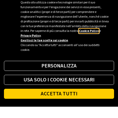
Volpara
Questo sito utilizza cookie e tecnologie similari per il suo
funzionamento e per l’erogazione dei servizi in esso presenti,
cookie analitici (propri e di terze parti) per comprendere e
Bosnasco
migliorare l’esperienza di navigazione dell’utente, nonché cookie
di profilazione (propri e di terze parti) per inviarti pubblicità in linea
con le tue preferenze manifestate nell’ambito della navigazione
in rete. Per saperne di più consulta la nostra
Cookie Policy
e
Privacy Policy
.
Sei un’azienda o una PA?
Gestisci le tue scelte sui cookie
.
Cliccando su "Accetta tutti" acconsenti all’uso dei suddetti
cookie.
Trova la soluzione più giusta per te.
PERSONALIZZA
Richiedi una colonnina
USA SOLO I COOKIE NECESSARI
ACCETTA TUTTI
Fai il pieno di energia ovunque tu sia.
Footer
SCARICA L'APP
Eni Plenitude S.p.A. Società Benefit
C.F. e Registro Imprese di Roma n° 00484960588 Partita IVA
n° 00905811006