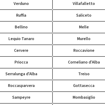
Verduno
Villafalletto
Ruffia
Saliceto
Bellino
Melle
Lequio Tanaro
Murello
Cervere
Roccavione
Priocca
Corneliano d'Alba
Serralunga d'Alba
Treiso
Roccasparvera
Gottasecca
Sampeyre
Mombasiglio