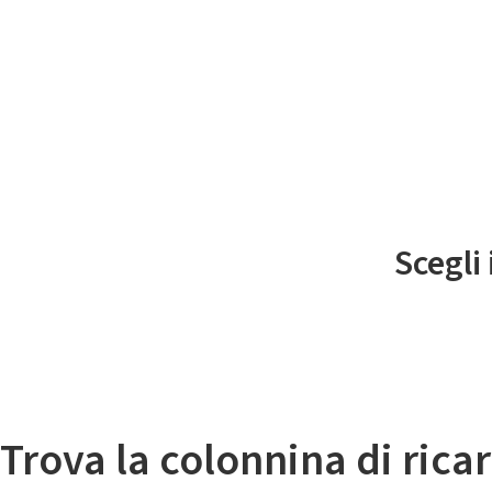
Il
Scegli
Mappa colonnine di ricarica auto elettriche
Trova la colonnina di ricar