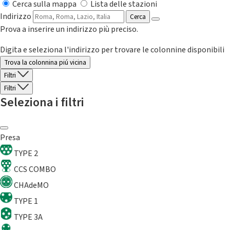
Cerca sulla mappa
Lista delle stazioni
Indirizzo
Cerca
Prova a inserire un indirizzo più preciso.
Digita e seleziona l'indirizzo per trovare le colonnine disponibili
Trova la colonnina piú vicina
Filtri
Filtri
Seleziona i filtri
Presa
TYPE 2
CCS COMBO
CHAdeMO
TYPE 1
TYPE 3A