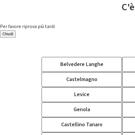
C'è
Per favore riprova piú tardi
Chiudi
Belvedere Langhe
Castelmagno
Levice
Genola
Castellino Tanaro