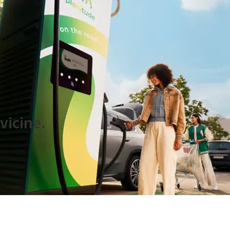
.l.
vicine.