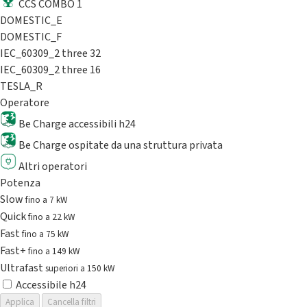
CCS COMBO 1
DOMESTIC_E
DOMESTIC_F
IEC_60309_2 three 32
IEC_60309_2 three 16
TESLA_R
Operatore
Be Charge accessibili h24
Be Charge ospitate da una struttura privata
Altri operatori
Potenza
Slow
fino a 7 kW
Quick
fino a 22 kW
Fast
fino a 75 kW
Fast+
fino a 149 kW
Ultrafast
superiori a 150 kW
Accessibile h24
Applica
Cancella filtri