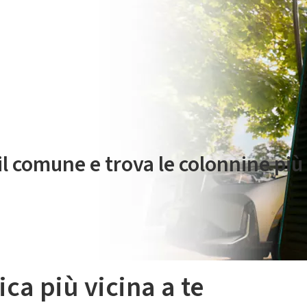
 servizio di mobilità elettrica è gestito da Plenitude On The Road S.r
 il comune e trova le colonnine più 
ica più vicina a te